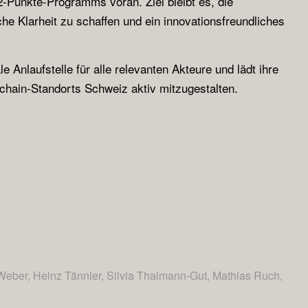
2-Punkte-Programms voran. Ziel bleibt es, die
sche Klarheit zu schaffen und ein innovationsfreundliches
le Anlaufstelle für alle relevanten Akteure und lädt ihre
kchain-Standorts Schweiz aktiv mitzugestalten.
H. Weber, Heinz Tännler, Silvia Thalmann-Gut, Mathias Ruch,