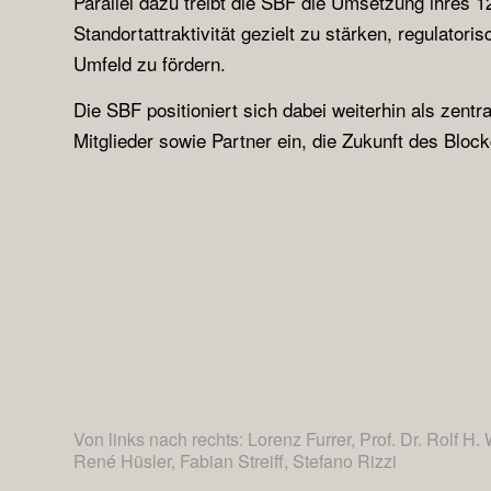
Parallel dazu treibt die SBF die Umsetzung ihres 1
Standortattraktivität gezielt zu stärken, regulatori
Umfeld zu fördern.
Die SBF positioniert sich dabei weiterhin als zentra
Mitglieder sowie Partner ein, die Zukunft des Bloc
Von links nach rechts: Lorenz Furrer, Prof. Dr. Rolf 
René Hüsler, Fabian Streiff, Stefano Rizzi