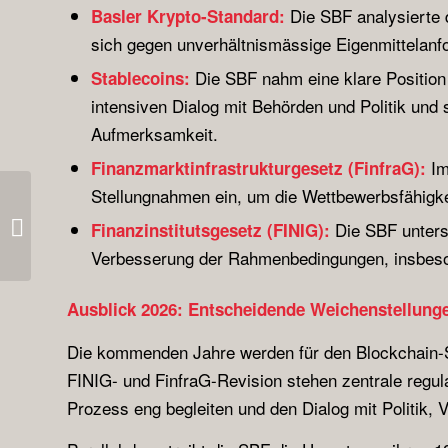
Die SBF analysierte 
Basler Krypto-Standard:
sich gegen unverhältnismässige Eigenmittelanf
Die SBF nahm eine klare Position g
Stablecoins:
intensiven Dialog mit Behörden und Politik und 
Aufmerksamkeit.
I
m
Finanzmarktinfrastrukturgesetz (FinfraG):
Stellungnahmen ein, um die Wettbewerbsfähigke
Newsletter#3/2025 |
Schweiz im globalen
Die SBF unterst
Finanzinstitutsgesetz (FINIG):
Blockchain-Rennen:
Verbesserung der Rahmenbedingungen, insbeso
Weichenstellungen...
Ausblick 2026: Entscheidende Weichenstellung
Die kommenden Jahre werden für den Blockchain-S
FINIG- und FinfraG-Revision stehen zentrale regul
Prozess eng begleiten und den Dialog mit Politik, V