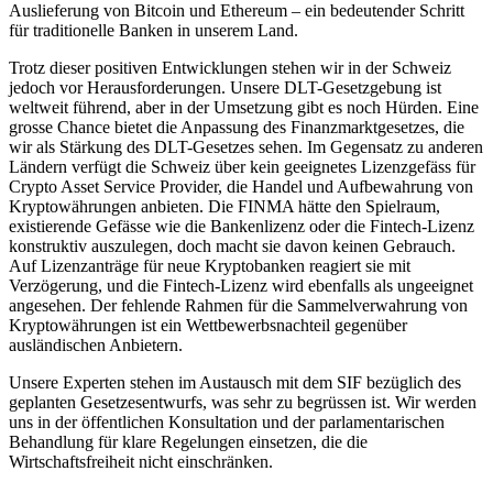
Auslieferung von Bitcoin und Ethereum – ein bedeutender Schritt
für traditionelle Banken in unserem Land.
Trotz dieser positiven Entwicklungen stehen wir in der Schweiz
jedoch vor Herausforderungen. Unsere DLT-Gesetzgebung ist
weltweit führend, aber in der Umsetzung gibt es noch Hürden. Eine
grosse Chance bietet die Anpassung des Finanzmarktgesetzes, die
wir als Stärkung des DLT-Gesetzes sehen. Im Gegensatz zu anderen
Ländern verfügt die Schweiz über kein geeignetes Lizenzgefäss für
Crypto Asset Service Provider, die Handel und Aufbewahrung von
Kryptowährungen anbieten. Die FINMA hätte den Spielraum,
existierende Gefässe wie die Bankenlizenz oder die Fintech-Lizenz
konstruktiv auszulegen, doch macht sie davon keinen Gebrauch.
Auf Lizenzanträge für neue Kryptobanken reagiert sie mit
Verzögerung, und die Fintech-Lizenz wird ebenfalls als ungeeignet
angesehen. Der fehlende Rahmen für die Sammelverwahrung von
Kryptowährungen ist ein Wettbewerbsnachteil gegenüber
ausländischen Anbietern.
Unsere Experten stehen im Austausch mit dem SIF bezüglich des
geplanten Gesetzesentwurfs, was sehr zu begrüssen ist. Wir werden
uns in der öffentlichen Konsultation und der parlamentarischen
Behandlung für klare Regelungen einsetzen, die die
Wirtschaftsfreiheit nicht einschränken.