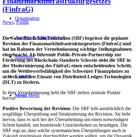
Finanzmarktinfrastrukturgesetzes
(FinfraG)
Organisation
News
,
Politik
Angebot & Mitgliedschaft
Die Swiss Blockchain Federation (SBF) begrüsst die geplante
Revision des Finanzmarktinfrastrukturgesetzes (FinfraG) und
hat im Rahmen der Vernehmlassung wichtige Stellungnahmen
eingebracht. Als führende Public-Private-Partnership zur
Mitglieder
Förderung des Blockchain-Standorts Schweiz sieht die SBF in
der Modernisierung des FinfraG einen entscheidenden Schritt,
um die Wettbewerbsfähigkeit des Schweizer Finanzplatzes zu
Kontakt
sichern und den Einsatz von Distributed-Ledger-Technologien
(DLT) zu fördern.
In ihrer Vernehmlassung hebt die SBF sieben zentrale Punkte
Menü
Menü
hervor:
Positive Bewertung der Revision:
Die SBF lobt ausdrücklich die
sorgfältige Überprüfung und Strukturierung der Revision. Sie hebt
hervor, dass es sich bei der Überarbeitung um einen notwendigen
Schritt handelt, um bestehende Unsicherheiten zu beseitigen. Die
SBF regt an, dass solche systematischen Überprüfungen auch in
Zukunft regelmässig durchgeführt werden sollten, um die Dynamik