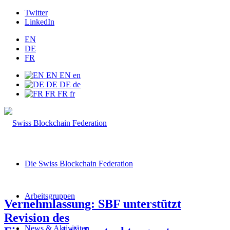
Twitter
LinkedIn
EN
DE
FR
EN
EN
en
DE
DE
de
FR
FR
fr
Die Swiss Blockchain Federation
Arbeitsgruppen
Vernehmlassung: SBF unterstützt
Revision des
News & Aktivitäten