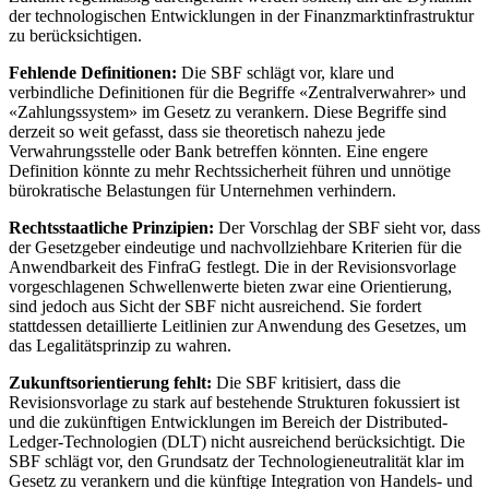
der technologischen Entwicklungen in der Finanzmarktinfrastruktur
zu berücksichtigen.
Fehlende Definitionen:
Die SBF schlägt vor, klare und
verbindliche Definitionen für die Begriffe «Zentralverwahrer» und
«Zahlungssystem» im Gesetz zu verankern. Diese Begriffe sind
derzeit so weit gefasst, dass sie theoretisch nahezu jede
Verwahrungsstelle oder Bank betreffen könnten. Eine engere
Definition könnte zu mehr Rechtssicherheit führen und unnötige
bürokratische Belastungen für Unternehmen verhindern.
Rechtsstaatliche Prinzipien:
Der Vorschlag der SBF sieht vor, dass
der Gesetzgeber eindeutige und nachvollziehbare Kriterien für die
Anwendbarkeit des FinfraG festlegt. Die in der Revisionsvorlage
vorgeschlagenen Schwellenwerte bieten zwar eine Orientierung,
sind jedoch aus Sicht der SBF nicht ausreichend. Sie fordert
stattdessen detaillierte Leitlinien zur Anwendung des Gesetzes, um
das Legalitätsprinzip zu wahren.
Zukunftsorientierung fehlt:
Die SBF kritisiert, dass die
Revisionsvorlage zu stark auf bestehende Strukturen fokussiert ist
und die zukünftigen Entwicklungen im Bereich der Distributed-
Ledger-Technologien (DLT) nicht ausreichend berücksichtigt. Die
SBF schlägt vor, den Grundsatz der Technologieneutralität klar im
Gesetz zu verankern und die künftige Integration von Handels- und