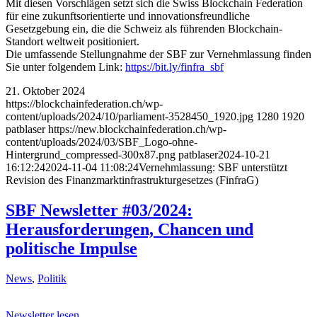
Mit diesen Vorschlägen setzt sich die Swiss Blockchain Federation
für eine zukunftsorientierte und innovationsfreundliche
Gesetzgebung ein, die die Schweiz als führenden Blockchain-
Standort weltweit positioniert.
Die umfassende Stellungnahme der SBF zur Vernehmlassung finden
Sie unter folgendem Link:
https://bit.ly/finfra_sbf
21. Oktober 2024
https://blockchainfederation.ch/wp-
content/uploads/2024/10/parliament-3528450_1920.jpg
1280
1920
patblaser
https://new.blockchainfederation.ch/wp-
content/uploads/2024/03/SBF_Logo-ohne-
Hintergrund_compressed-300x87.png
patblaser
2024-10-21
16:12:24
2024-11-04 11:08:24
Vernehmlassung: SBF unterstützt
Revision des Finanzmarktinfrastrukturgesetzes (FinfraG)
SBF Newsletter #03/2024:
Herausforderungen, Chancen und
politische Impulse
News
,
Politik
Newsletter lesen