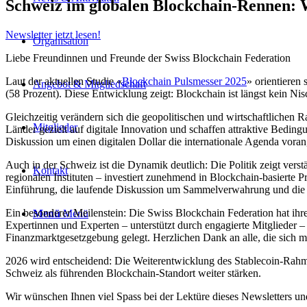
Schweiz im globalen Blockchain-Rennen: W
Newsletter jetzt lesen!
Organisation
Liebe Freundinnen und Freunde der Swiss Blockchain Federation
Laut der aktuellen Studie «
Blockchain Pulsmesser 2025
» orientieren
Angebot & Mitgliedschaft
(58 Prozent). Diese Entwicklung zeigt: Blockchain ist längst kein Nisc
Gleichzeitig verändern sich die geopolitischen und wirtschaftlichen
Mitglieder
Länder gezielt auf digitale Innovation und schaffen attraktive Bedin
Diskussion um einen digitalen Dollar die internationale Agenda vo
Auch in der Schweiz ist die Dynamik deutlich: Die Politik zeigt vers
Kontakt
regionalen Instituten – investiert zunehmend in Blockchain-basierte 
Einführung, die laufende Diskussion um Sammelverwahrung und die 
Ein besonderer Meilenstein: Die Swiss Blockchain Federation hat ih
Menü
Menü
Expertinnen und Experten – unterstützt durch engagierte Mitglieder
Finanzmarktgesetzgebung gelegt. Herzlichen Dank an alle, die sich m
2026 wird entscheidend: Die Weiterentwicklung des Stablecoin-Rahm
Schweiz als führenden Blockchain-Standort weiter stärken.
Wir wünschen Ihnen viel Spass bei der Lektüre dieses Newsletters u