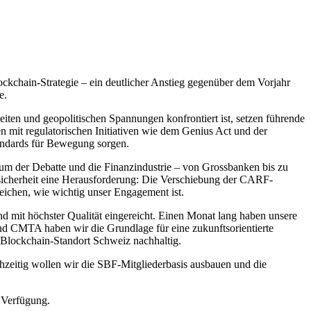
Blockchain-Strategie – ein deutlicher Anstieg gegenüber dem Vorjahr
e.
iten und geopolitischen Spannungen konfrontiert ist, setzen führende
n mit regulatorischen Initiativen wie dem Genius Act und der
andards für Bewegung sorgen.
trum der Debatte und die Finanzindustrie – von Grossbanken bis zu
 Unsicherheit eine Herausforderung: Die Verschiebung der CARF-
ichen, wie wichtig unser Engagement ist.
d mit höchster Qualität eingereicht. Einen Monat lang haben unsere
nd CMTA haben wir die Grundlage für eine zukunftsorientierte
 Blockchain-Standort Schweiz nachhaltig.
zeitig wollen wir die SBF-Mitgliederbasis ausbauen und die
 Verfügung.