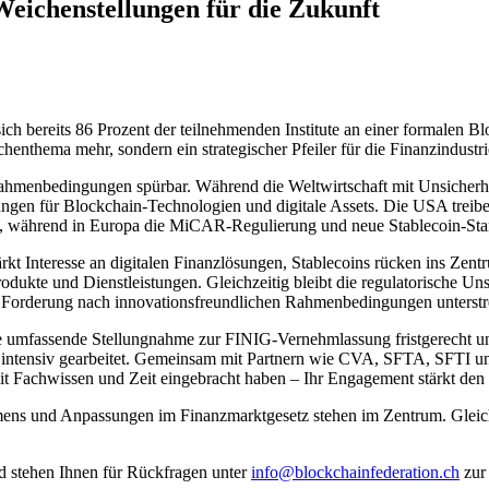
eichenstellungen für die Zukunft
 sich bereits 86 Prozent der teilnehmenden Institute an einer formalen 
henthema mehr, sondern ein strategischer Pfeiler für die Finanzindustri
 Rahmenbedingungen spürbar. Während die Weltwirtschaft mit Unsicherhe
gungen für Blockchain-Technologien und digitale Assets. Die USA treibe
ran, während in Europa die MiCAR-Regulierung und neue Stablecoin-St
tärkt Interesse an digitalen Finanzlösungen, Stablecoins rücken ins Zen
Produkte und Dienstleistungen. Gleichzeitig bleibt die regulatorische
Forderung nach innovationsfreundlichen Rahmenbedingungen unterstre
re umfassende Stellungnahme zur FINIG-Vernehmlassung fristgerecht un
 – intensiv gearbeitet. Gemeinsam mit Partnern wie CVA, SFTA, SFTI u
it Fachwissen und Zeit eingebracht haben – Ihr Engagement stärkt den
ens und Anpassungen im Finanzmarktgesetz stehen im Zentrum. Gleich
nd stehen Ihnen für Rückfragen unter
info@blockchainfederation.ch
zur