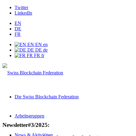
Twitter
LinkedIn
EN
DE
FR
EN
EN
en
DE
DE
de
FR
FR
fr
Die Swiss Blockchain Federation
Arbeitsgruppen
Newsletter#3/2025:
News & Aktivitäten