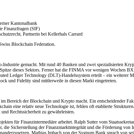
zerner Kantonalbank
ale Finanzfragen (SIF)
chutzrecht, Partnerin bei Kellerhals Carrard
r Swiss Blockchain Federation.
to-Industrie gemacht. Mit rund 40 Banken und zwei spezialisierten Kryp
r Spitze dieses Sektors. Ferner hat die FINMA vor wenigen Wochen BX 
buted Ledger Technology (DLT)-Handelssystem erteilt – ein weiterer Me
k und Fidelity sind mittlerweile in diesen Markt eingetreten.
 im Bereich der Blockchain und Krypto macht. Ein entscheidender Fakto
in eine relativ neue Technologie ist, fehlen oft etablierte Strukturen. 
t und Rechtssicherheit zu gewährleisten.
jekten für Finanzintermediäre arbeitet. Ralph Sutter vom Staatssekretari
r, die Sicherstellung der Finanzmarktintegrität und die Förderung von
einanderzusetzen. Mathias Imbach von der Sygnum Bank sprach von sein