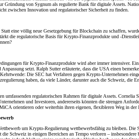
r Gründung von Sygnum als regulierte Bank für digitale Assets. Nation
cht zwischen Innovation und regulatorischer Sicherheit zu finden.
 Statt eine völlig neue Gesetzgebung für Blockchain zu schaffen, wurd
d stärkt die regulatorische Basis für Krypto-Finanzprodukte und -Dienst
können?
edingungen für Krypto-Finanzprodukte wird aber immer intensiver. Eini
 Anpassung setzt. Ralph Sutter erläuterte, dass die USA einen bemer
e Kehrtwende: Die SEC hat Verfahren gegen Krypto-Unternehmen eingeste
nzregulierung haben, da viele Länder, darunter auch die Schweiz, die 
en umfassenden regulatorischen Rahmen für digitale Assets. Cornelia 
Unternehmen und Investoren, andererseits könnten die strengen Anford
an MiCA orientieren oder weiterhin ihren eigenen, flexibleren Weg in de
tbewerb
 Wettbewerb um Krypto-Regulierung wettbewerbsfähig zu bleiben. Die Sc
at die Schweiz in einigen Bereichen an Tempo verloren – insbesondere