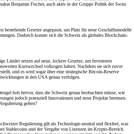
alrat Benjamin Fischer, auch aktiv in der Gruppe Politik der Swiss
en bestehende Gesetze angepasst, um Platz für neue Geschäftsmodelle
leistungen. Dadurch konnte sich die Schweiz als globales Blockchain-
ge Länder setzen auf neue, lockere Gesetze, um Investoren
kenswerten Kurswechsel vollzogen haben. Nachdem sie sich zuvor
llt, und es wird sogar über eine strategische Bitcoin-Reserve
Entwicklungen in den USA genau verfolgen.
Stengel hob hervor, dass die Schweiz genau beobachten müsse, wie
erungen jedoch potenziell Innovationen und neue Projekte bremsen.
r Regulierung gehen?
hweizer Regulierung gilt als Technologie-neutral und flexibel, was
 bei Stablecoins und der Vergabe von Lizenzen im Krypto-Bereich.