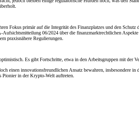
racht, jedoch bleiben einige regulatorische Hürden hoch, was den Sta
berholt.
hren Fokus primär auf die Integrität des Finanzplatzes und den Schutz
Aufsichtsmitteilung 06/2024 über die finanzmarktrechtlichen Aspekte 
allem praxisnähere Regulierungen.
ptimistisch. Es gibt Fortschritte, etwa in den Arbeitsgruppen mit der 
och einen innovationsfreundlichen Ansatz bewahren, insbesondere in d
 Pionier in der Krypto-Welt auftreten.