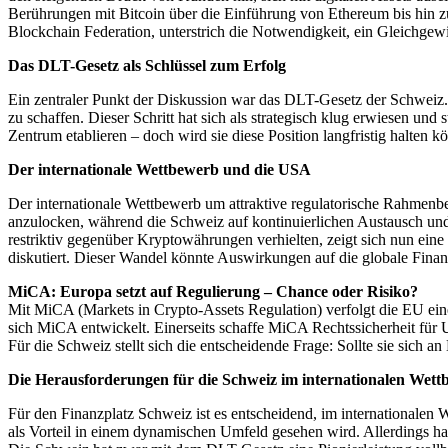
Berührungen mit Bitcoin über die Einführung von Ethereum bis hin zu
Blockchain Federation, unterstrich die Notwendigkeit, ein Gleichgewi
Das DLT-Gesetz als Schlüssel zum Erfolg
Ein zentraler Punkt der Diskussion war das DLT-Gesetz der Schweiz.
zu schaffen. Dieser Schritt hat sich als strategisch klug erwiesen un
Zentrum etablieren – doch wird sie diese Position langfristig halten 
Der internationale Wettbewerb und die USA
Der internationale Wettbewerb um attraktive regulatorische Rahmenb
anzulocken, während die Schweiz auf kontinuierlichen Austausch und
restriktiv gegenüber Kryptowährungen verhielten, zeigt sich nun ein
diskutiert. Dieser Wandel könnte Auswirkungen auf die globale Fina
MiCA: Europa setzt auf Regulierung – Chance oder Risiko?
Mit MiCA (Markets in Crypto-Assets Regulation) verfolgt die EU ein
sich MiCA entwickelt. Einerseits schaffe MiCA Rechtssicherheit für 
Für die Schweiz stellt sich die entscheidende Frage: Sollte sie sich 
Die Herausforderungen für die Schweiz im internationalen Wet
Für den Finanzplatz Schweiz ist es entscheidend, im internationalen
als Vorteil in einem dynamischen Umfeld gesehen wird. Allerdings h