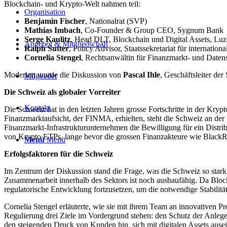
Blockchain- und Krypto-Welt nahmen teil:
Organisation
Benjamin Fischer
, Nationalrat (SVP)
Mathias Imbach
, Co-Founder & Group CEO, Sygnum Bank
Serge Kaulitz
, Head DLT, Blockchain und Digital Assets, Lu
Angebot & Mitgliedschaft
Ralph Sutter
, Policy Advisor, Staatssekretariat für internation
Cornelia Stengel
, Rechtsanwältin für Finanzmarkt- und Datens
Moderiert wurde die Diskussion von
Pascal Ihle
, Geschäftsleiter de
Mitglieder
Die Schweiz als globaler Vorreiter
Kontakt
Die Schweiz hat in den letzten Jahren grosse Fortschritte in der Kryp
Finanzmarktaufsicht, der FINMA, erhielten, steht die Schweiz an de
Finanzmarkt-Infrastrukturunternehmen die Bewilligung für ein Distri
von Krypto ETPs, lange bevor die grossen Finanzakteure wie BlackRoc
Menü
Menü
Erfolgsfaktoren für die Schweiz
Im Zentrum der Diskussion stand die Frage, was die Schweiz so stark
Zusammenarbeit innerhalb des Sektors ist noch ausbaufähig. Da Blockcha
regulatorische Entwicklung fortzusetzen, um die notwendige Stabilitä
Cornelia Stengel erläuterte, wie sie mit ihrem Team an innovativen Pro
Regulierung drei Ziele im Vordergrund stehen: den Schutz der Anlege
den steigenden Druck von Kunden hin, sich mit digitalen Assets aus