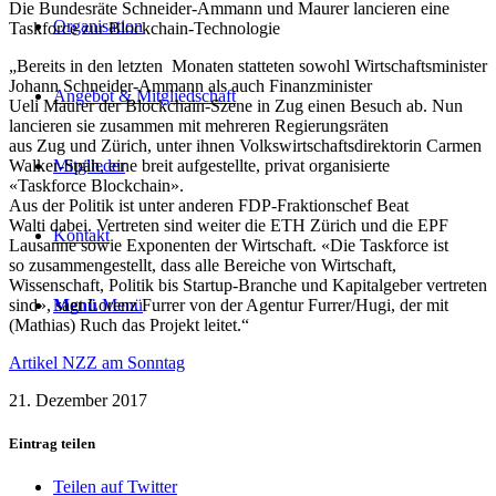
Die Bundesräte Schneider-Ammann und Maurer lancieren eine
Organisation
Taskforce zur Blockchain-Technologie
„Bereits in den letzten Monaten statteten sowohl Wirtschaftsminister
Johann Schneider-Ammann als auch Finanzminister
Angebot & Mitgliedschaft
Ueli Maurer der Blockchain-Szene in Zug einen Besuch ab. Nun
lancieren sie zusammen mit mehreren Regierungsräten
aus Zug und Zürich, unter ihnen Volkswirtschaftsdirektorin Carmen
Walker-Späh, eine breit aufgestellte, privat organisierte
Mitglieder
«Taskforce Blockchain».
Aus der Politik ist unter anderen FDP-Fraktionschef Beat
Walti dabei. Vertreten sind weiter die ETH Zürich und die EPF
Kontakt
Lausanne sowie Exponenten der Wirtschaft. «Die Taskforce ist
so zusammengestellt, dass alle Bereiche von Wirtschaft,
Wissenschaft, Politik bis Startup-Branche und Kapitalgeber vertreten
sind», sagt Lorenz Furrer von der Agentur Furrer/Hugi, der mit
Menü
Menü
(Mathias) Ruch das Projekt leitet.“
Artikel NZZ am Sonntag
21. Dezember 2017
Eintrag teilen
Teilen auf Twitter