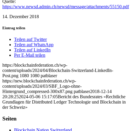
Quelle:
https://www.newsd.admin.ch/newsd/message/attachments/55150.pdf
14. Dezember 2018
Eintrag teilen
Teilen auf Twitter
Teilen auf WhatsApp
Teilen auf LinkedIn
Per E-Mail teilen
https://blockchainfederation.ch/wp-
content/uploads/2024/04/Blockchain-Switzerland-LinkedIn-
Post.png
1080
1080
patblaser
https://new.blockchainfederation.ch/wp-
content/uploads/2024/03/SBF_Logo-ohne-
Hintergrund_compressed-300x87.png
patblaser
2018-12-14
20:28:25
2024-05-06 15:17:05
Bericht des Bundesrates «Rechtliche
Grundlagen für Distributed Ledger Technologie und Blockchain in
der Schweiz»
Seiten
Blockchain Nation Switzerland