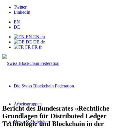
Twitter
LinkedIn
EN
DE
EN
EN
en
DE
DE
de
FR
FR
fr
Die Swiss Blockchain Federation
Arbeitsgruppen
Bericht des Bundesrates «Rechtliche
Grundlagen für Distributed Ledger
News & Aktivitäten
Technologie und Blockchain in der