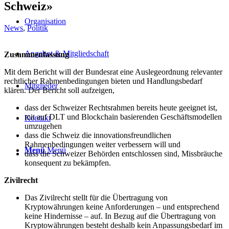
Schweiz»
Organisation
News
,
Politik
Angebot & Mitgliedschaft
Zusammenfassung
Mit dem Bericht will der Bundesrat eine Auslegeordnung relevanter
rechtlicher Rahmenbedingungen bieten und Handlungsbedarf
Mitglieder
klären. Der Bericht soll aufzeigen,
dass der Schweizer Rechtsrahmen bereits heute geeignet ist,
mit auf DLT und Blockchain basierenden Geschäftsmodellen
Kontakt
umzugehen
dass die Schweiz die innovationsfreundlichen
Rahmenbedingungen weiter verbessern will und
Menü
Menü
dass die Schweizer Behörden entschlossen sind, Missbräuche
konsequent zu bekämpfen.
Zivilrecht
Das Zivilrecht stellt für die Übertragung von
Kryptowährungen keine Anforderungen – und entsprechend
keine Hindernisse – auf. In Bezug auf die Übertragung von
Kryptowährungen besteht deshalb kein Anpassungsbedarf im